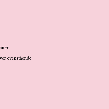
faner
 over ovenstående