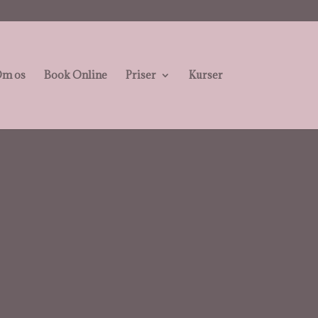
m os
Book Online
Priser
Kurser