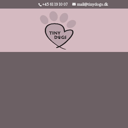
+45 61 19 10 07
mail@tinydogs.dk