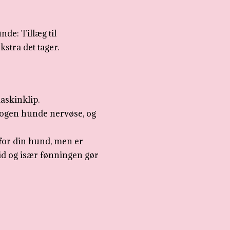
nde: Tillæg til
kstra det tager.
maskinklip.
nogen hunde nervøse, og
for din hund, men er
tid og især fønningen gør