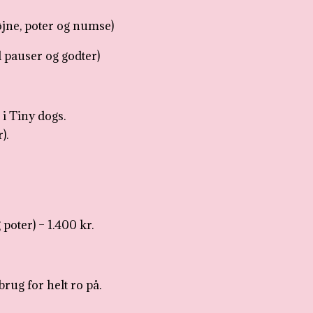
jne, poter og numse)
l pauser og godter)
 i Tiny dogs.
).
 poter) – 1.400 kr.
brug for helt ro på.