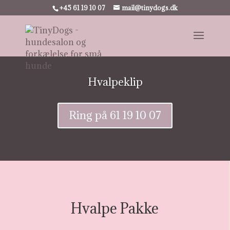
+45 61 19 10 07
mail@tinydogs.dk
Hvalpeklip
Ring på 61 19 10 07
Hvalpe Pakke