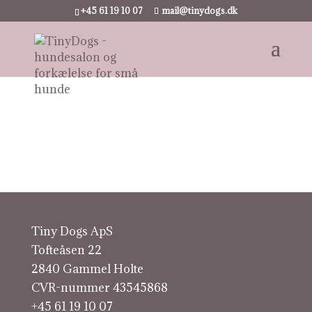
+45 61 19 10 07
mail@tinydogs.dk
Tiny Dogs ApS
Tofteåsen 22
2840 Gammel Holte
CVR-nummer 43545868
+45 61 19 10 07