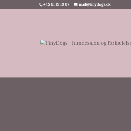
+45 61 19 10 07
mail@tinydogs.dk