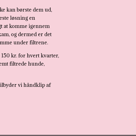
kke kan børste dem ud,
este løsning en
igt at komme igennem
skam, og dermed er det
omme under filtrene.
 150 kr. for hvert kvarter,
remt filtrede hunde,
tilbyder vi håndklip af